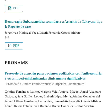
PDF
Hemorragia Subaracnoidea secundaria a Arteritis de Takayasu tipo
I: Reporte de caso
Jorge Ivan Madrigal Vega, Lizeth Fernanda Orozco Aldrete
1-9
PDF
PRONAMS
Protocolo de atención para pacientes pediátricos con fenilcetonuria
y otras hiperfenilalaninemias clínicamente significativas
"Protocolo Clínico: Fenilcetonuria e Hiperfenilalaninemias"
Cynthia Fernández-Lainez, Marcela Vela-Amieva, Miguel Ángel Alcántara
Ortigoza, Sara Guillen López, Lizbeth López Mejía, Ariadna González del
Ángel, Liliana Fernández Hernández, Bernardette Estandía Ortega, Miriam
Erandi Reyna Fabián, Iván Rolando Rivera González, Carlos Agustín