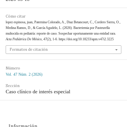
Cómo citar
lopez espinosa, juan, Paternina Colorado, A., Diaz Betancourt, C., Cordero Sierra, O.,
Medina Ramos, D., & García Agudelo, L. (2026). Bacteriemia por Pasteurella
multocida en pediatría: reporte de caso. Sospechar oportunamente una entidad rara.
Acta Pediátrica De México
,
47
(2), 1-6. https://doi.org/10.18233/apm.v47i2.3225
Formatos de citación
Número
Vol. 47 Núm. 2 (2026)
Sección
Caso clínico de interés especial
Información