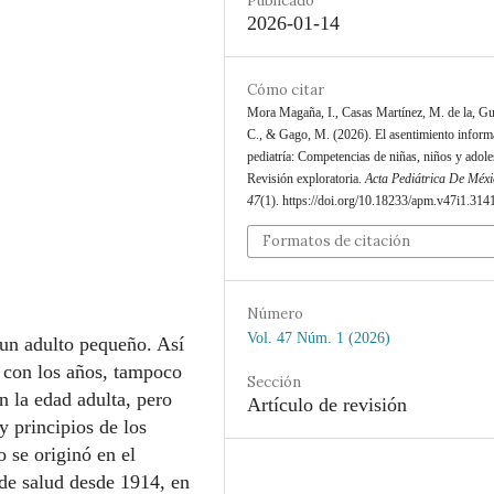
Publicado
2026-01-14
Cómo citar
Mora Magaña, I., Casas Martínez, M. de la, Gut
C., & Gago, M. (2026). El asentimiento infor
pediatría: Competencias de niñas, niños y adole
Revisión exploratoria.
Acta Pediátrica De Méxi
47
(1). https://doi.org/10.18233/apm.v47i1.314
Formatos de citación
Número
Vol. 47 Núm. 1 (2026)
 un adulto pequeño. Así
á con los años, tampoco
Sección
n la edad adulta, pero
Artículo de revisión
y principios de los
 se originó en el
de salud desde 1914, en