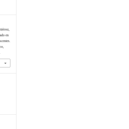
iérrez,
mado en
scentes.
co
,
1