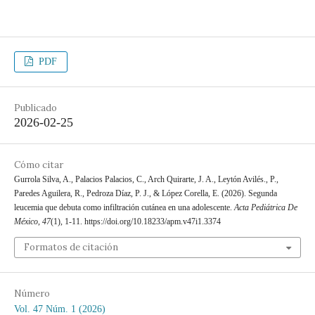
PDF
Publicado
2026-02-25
Cómo citar
Gurrola Silva, A., Palacios Palacios, C., Arch Quirarte, J. A., Leytón Avilés., P.,
Paredes Aguilera, R., Pedroza Díaz, P. J., & López Corella, E. (2026). Segunda
leucemia que debuta como infiltración cutánea en una adolescente.
Acta Pediátrica De
México
,
47
(1), 1-11. https://doi.org/10.18233/apm.v47i1.3374
Formatos de citación
Número
Vol. 47 Núm. 1 (2026)