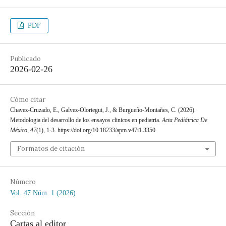
PDF
Publicado
2026-02-26
Cómo citar
Chavez-Cruzado, E., Galvez-Olortegui, J., & Burgueño-Montañes, C. (2026).
Metodologia del desarrollo de los ensayos clinicos en pediatria.
Acta Pediátrica De
México
,
47
(1), 1-3. https://doi.org/10.18233/apm.v47i1.3350
Formatos de citación
Número
Vol. 47 Núm. 1 (2026)
Sección
Cartas al editor