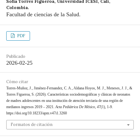
Sofia Torres Figueroa,
Universidad ICESI, Cali,
Colombia.
Facultad de ciencias de la Salud.
PDF
Publicado
2026-02-25
Cómo citar
Torres-Muñoz, J., Jiménez-Fernandez, C. A., Aldana Hoyos, M. J., Meneses, J. J., &
Torres Figueroa, S. (2026). Características sociodemográficas y clínicas de neonatos
de madres adolescentes en una institución de atención terciaria de una región de
medianos ingresos 2019 – 2021.
Acta Pediátrica De México
,
47
(1), 1-9.
https://doi.org/10.18233/apm.v47i1.3260
Formatos de citación