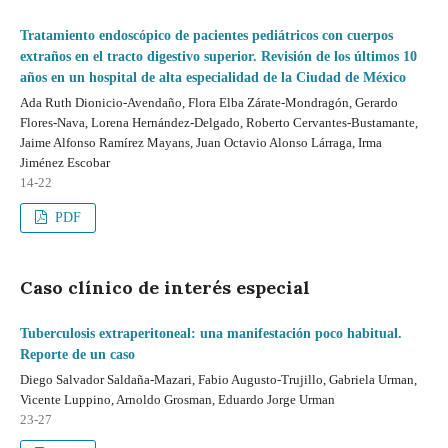
Tratamiento endoscópico de pacientes pediátricos con cuerpos
extraños en el tracto digestivo superior. Revisión de los últimos 10
años en un hospital de alta especialidad de la Ciudad de México
Ada Ruth Dionicio-Avendaño, Flora Elba Zárate-Mondragón, Gerardo
Flores-Nava, Lorena Hernández-Delgado, Roberto Cervantes-Bustamante,
Jaime Alfonso Ramírez Mayans, Juan Octavio Alonso Lárraga, Irma
Jiménez Escobar
14-22
PDF
Caso clínico de interés especial
Tuberculosis extraperitoneal: una manifestación poco habitual.
Reporte de un caso
Diego Salvador Saldaña-Mazari, Fabio Augusto-Trujillo, Gabriela Urman,
Vicente Luppino, Arnoldo Grosman, Eduardo Jorge Urman
23-27