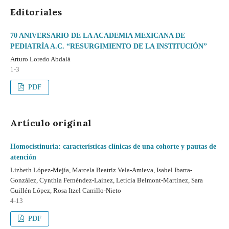
Editoriales
70 ANIVERSARIO DE LA ACADEMIA MEXICANA DE
PEDIATRÍA A.C. “RESURGIMIENTO DE LA INSTITUCIÓN”
Arturo Loredo Abdalá
1-3
PDF
Artículo original
Homocistinuria: características clínicas de una cohorte y pautas de
atención
Lizbeth López-Mejía, Marcela Beatriz Vela-Amieva, Isabel Ibarra-
González, Cynthia Fernéndez-Lainez, Leticia Belmont-Martínez, Sara
Guillén López, Rosa Itzel Carrillo-Nieto
4-13
PDF