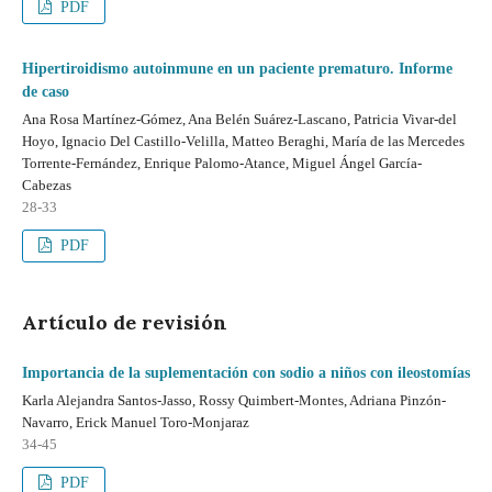
PDF
Hipertiroidismo autoinmune en un paciente prematuro. Informe
de caso
Ana Rosa Martínez-Gómez, Ana Belén Suárez-Lascano, Patricia Vivar-del
Hoyo, Ignacio Del Castillo-Velilla, Matteo Beraghi, María de las Mercedes
Torrente-Fernández, Enrique Palomo-Atance, Miguel Ángel García-
Cabezas
28-33
PDF
Artículo de revisión
Importancia de la suplementación con sodio a niños con ileostomías
Karla Alejandra Santos-Jasso, Rossy Quimbert-Montes, Adriana Pinzón-
Navarro, Erick Manuel Toro-Monjaraz
34-45
PDF