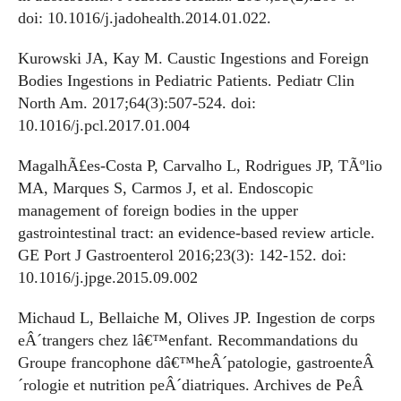
doi: 10.1016/j.jadohealth.2014.01.022.
Kurowski JA, Kay M. Caustic Ingestions and Foreign
Bodies Ingestions in Pediatric Patients. Pediatr Clin
North Am. 2017;64(3):507-524. doi:
10.1016/j.pcl.2017.01.004
MagalhÃ£es-Costa P, Carvalho L, Rodrigues JP, TÃºlio
MA, Marques S, Carmos J, et al. Endoscopic
management of foreign bodies in the upper
gastrointestinal tract: an evidence-based review article.
GE Port J Gastroenterol 2016;23(3): 142-152. doi:
10.1016/j.jpge.2015.09.002
Michaud L, Bellaiche M, Olives JP. Ingestion de corps
eÂ´trangers chez lâ€™enfant. Recommandations du
Groupe francophone dâ€™heÂ´patologie, gastroenteÂ
´rologie et nutrition peÂ´diatriques. Archives de PeÂ