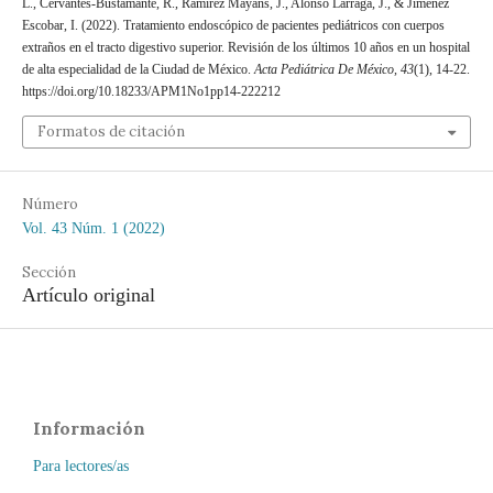
L., Cervantes-Bustamante, R., Ramírez Mayans, J., Alonso Lárraga, J., & Jiménez
Escobar, I. (2022). Tratamiento endoscópico de pacientes pediátricos con cuerpos
extraños en el tracto digestivo superior. Revisión de los últimos 10 años en un hospital
de alta especialidad de la Ciudad de México.
Acta Pediátrica De México
,
43
(1), 14-22.
https://doi.org/10.18233/APM1No1pp14-222212
Formatos de citación
Número
Vol. 43 Núm. 1 (2022)
Sección
Artículo original
Información
Para lectores/as