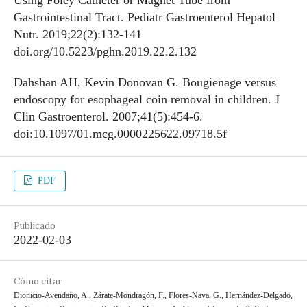
Using Foley Catheter or Magnet Tube from
Gastrointestinal Tract. Pediatr Gastroenterol Hepatol
Nutr. 2019;22(2):132-141
doi.org/10.5223/pghn.2019.22.2.132
Dahshan AH, Kevin Donovan G. Bougienage versus
endoscopy for esophageal coin removal in children. J
Clin Gastroenterol. 2007;41(5):454-6.
doi:10.1097/01.mcg.0000225622.09718.5f
PDF
Publicado
2022-02-03
Cómo citar
Dionicio-Avendaño, A., Zárate-Mondragón, F., Flores-Nava, G., Hernández-Delgado,