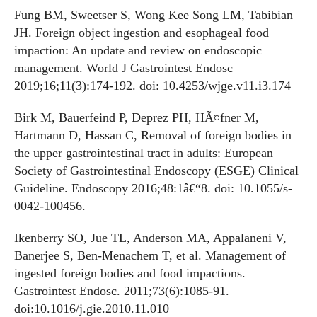
Fung BM, Sweetser S, Wong Kee Song LM, Tabibian
JH. Foreign object ingestion and esophageal food
impaction: An update and review on endoscopic
management. World J Gastrointest Endosc
2019;16;11(3):174-192. doi: 10.4253/wjge.v11.i3.174
Birk M, Bauerfeind P, Deprez PH, HÃ¤fner M,
Hartmann D, Hassan C, Removal of foreign bodies in
the upper gastrointestinal tract in adults: European
Society of Gastrointestinal Endoscopy (ESGE) Clinical
Guideline. Endoscopy 2016;48:1â€“8. doi: 10.1055/s-
0042-100456.
Ikenberry SO, Jue TL, Anderson MA, Appalaneni V,
Banerjee S, Ben-Menachem T, et al. Management of
ingested foreign bodies and food impactions.
Gastrointest Endosc. 2011;73(6):1085-91.
doi:10.1016/j.gie.2010.11.010