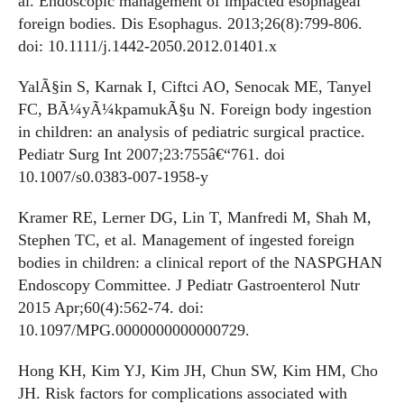
al. Endoscopic management of impacted esophageal
foreign bodies. Dis Esophagus. 2013;26(8):799-806.
doi: 10.1111/j.1442-2050.2012.01401.x
YalÃ§in S, Karnak I, Ciftci AO, Senocak ME, Tanyel
FC, BÃ¼yÃ¼kpamukÃ§u N. Foreign body ingestion
in children: an analysis of pediatric surgical practice.
Pediatr Surg Int 2007;23:755â€“761. doi
10.1007/s0.0383-007-1958-y
Kramer RE, Lerner DG, Lin T, Manfredi M, Shah M,
Stephen TC, et al. Management of ingested foreign
bodies in children: a clinical report of the NASPGHAN
Endoscopy Committee. J Pediatr Gastroenterol Nutr
2015 Apr;60(4):562-74. doi:
10.1097/MPG.0000000000000729.
Hong KH, Kim YJ, Kim JH, Chun SW, Kim HM, Cho
JH. Risk factors for complications associated with