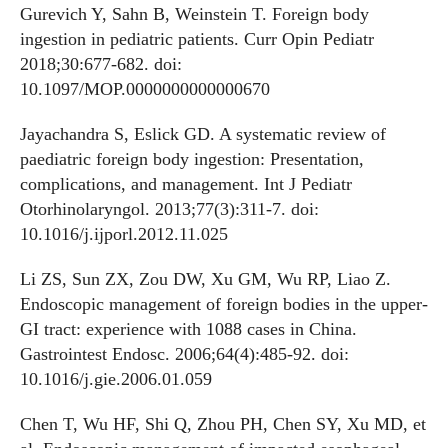
Gurevich Y, Sahn B, Weinstein T. Foreign body
ingestion in pediatric patients. Curr Opin Pediatr
2018;30:677-682. doi:
10.1097/MOP.0000000000000670
Jayachandra S, Eslick GD. A systematic review of
paediatric foreign body ingestion: Presentation,
complications, and management. Int J Pediatr
Otorhinolaryngol. 2013;77(3):311-7. doi:
10.1016/j.ijporl.2012.11.025
Li ZS, Sun ZX, Zou DW, Xu GM, Wu RP, Liao Z.
Endoscopic management of foreign bodies in the upper-
GI tract: experience with 1088 cases in China.
Gastrointest Endosc. 2006;64(4):485-92. doi:
10.1016/j.gie.2006.01.059
Chen T, Wu HF, Shi Q, Zhou PH, Chen SY, Xu MD, et