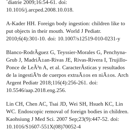
´diatrie 2009;16:54-61. doi:
10.1016/j.arcped.2008.10.018.
A-Kader HH. Foreign body ingestion: children like to
put objects in their mouth. World J Pediatr.
2010;6(4):301-10. doi: 10.1007/s12519-010-0231-y
Blanco-RodrÃ­guez G, Teyssier-Morales G, Penchyna-
Grub J, MadriÃ±an-Rivas JE, Rivas-Rivera I, Trujillo-
Ponce de LeÃ³n A, et al. CaracterÃ­sticas y resultados
de la ingestiÃ³n de cuerpos extraÃ±os en niÃ±os. Arch
Argent Pediatr 2018;116(4):256-261. doi:
10.5546/aap.2018.eng.256.
Lin CH, Chen AC, Tsai JD, Wei SH, Hsueh KC, Lin
WC. Endoscopic removal of foreign bodies in children.
Kaohsiung J Med Sci. 2007 Sep;23(9):447-52. doi:
10.1016/S1607-551X(08)70052-4