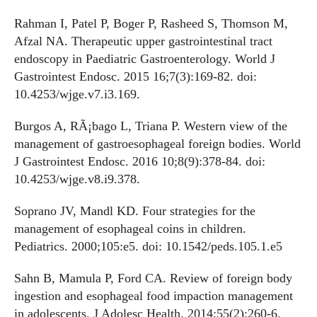
Rahman I, Patel P, Boger P, Rasheed S, Thomson M,
Afzal NA. Therapeutic upper gastrointestinal tract
endoscopy in Paediatric Gastroenterology. World J
Gastrointest Endosc. 2015 16;7(3):169-82. doi:
10.4253/wjge.v7.i3.169.
Burgos A, RÃ¡bago L, Triana P. Western view of the
management of gastroesophageal foreign bodies. World
J Gastrointest Endosc. 2016 10;8(9):378-84. doi:
10.4253/wjge.v8.i9.378.
Soprano JV, Mandl KD. Four strategies for the
management of esophageal coins in children.
Pediatrics. 2000;105:e5. doi: 10.1542/peds.105.1.e5
Sahn B, Mamula P, Ford CA. Review of foreign body
ingestion and esophageal food impaction management
in adolescents. J Adolesc Health. 2014;55(2):260-6.