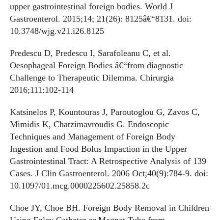
upper gastrointestinal foreign bodies. World J
Gastroenterol. 2015;14; 21(26): 8125â€“8131. doi:
10.3748/wjg.v21.i26.8125
Predescu D, Predescu I, Sarafoleanu C, et al.
Oesophageal Foreign Bodies â€“from diagnostic
Challenge to Therapeutic Dilemma. Chirurgia
2016;111:102-114
Katsinelos P, Kountouras J, Paroutoglou G, Zavos C,
Mimidis K, Chatzimavroudis G. Endoscopic
Techniques and Management of Foreign Body
Ingestion and Food Bolus Impaction in the Upper
Gastrointestinal Tract: A Retrospective Analysis of 139
Cases. J Clin Gastroenterol. 2006 Oct;40(9):784-9. doi:
10.1097/01.mcg.0000225602.25858.2c
Choe JY, Choe BH. Foreign Body Removal in Children