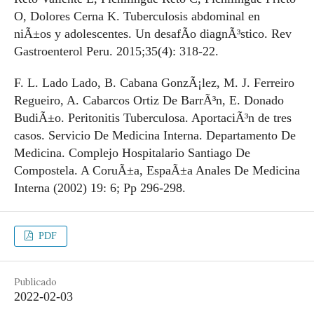
O, Dolores Cerna K. Tuberculosis abdominal en
niÃ±os y adolescentes. Un desafÃ­o diagnÃ³stico. Rev
Gastroenterol Peru. 2015;35(4): 318-22.
F. L. Lado Lado, B. Cabana GonzÃ¡lez, M. J. Ferreiro
Regueiro, A. Cabarcos Ortiz De BarrÃ³n, E. Donado
BudiÃ±o. Peritonitis Tuberculosa. AportaciÃ³n de tres
casos. Servicio De Medicina Interna. Departamento De
Medicina. Complejo Hospitalario Santiago De
Compostela. A CoruÃ±a, EspaÃ±a Anales De Medicina
Interna (2002) 19: 6; Pp 296-298.
PDF
Publicado
2022-02-03