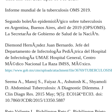
Informe mundial de la tuberculosis OMS 2019.
Segundo boletÃ­n epidemiolÃ³gico sobre tuberculosis
en Argentina, Buenos Aires, abril de 2019 (OPS/OMS).
La SecretarÃ­a de Gobierno de Salud de la NaciÃ³n.
Diemond HernÃ¡ndez Juan Bernardo. Jefe del
Departamento de InfectologÃ­a PediÃ¡trica del Hospital
de InfectologÃ­a UMAE Hospital General, Centro
MÃ©dico Nacional La Raza IMSS, MÃ©xico.
https://www.gob.mx/cms/uploads/attachment/file/36769/TUBERCULOS
Seema A., Manoj S., Faiyaz A., Ashutosh K., Shyamoli
D. Abdominal Tuberculosis: A Diagnostic Dilemma. J
Clin Diagn Res. 2015 May; 9(5): EC01â€“EC03. doi:
10.7860/JCDR/2015/13350.5887
Reto Valiente L, Pichilingue Reto C, Pichilingue Prieto