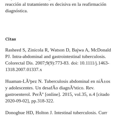
reacción al tratamiento es decisiva en la reafirmación
diagnóstica.
Citas
Rasheed S, Zinicola R, Watson D, Bajwa A, McDonald
PJ. Intra-abdominal and gastrointestinal tuberculosis.
Colorectal Dis. 2007;9(9):773-83. doi: 10.1111/j.1463-
1318.2007.01337.x
Huaman-LÃ³pez N. Tuberculosis abdominal en niÃ±os
y adolescentes. Un desafÃ­o diagnÃ³stico. Rev.
gastroenterol. PerÃº [online]. 2015, vol.35, n.4 [citado
2020-09-02], pp.318-322.
Donoghue HD, Holton J. Intestinal tuberculosis. Curr