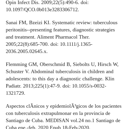
Opin Infect Dis. 2009;22(5):490-6. doi:
10.1097/QCO.0b013e3283306712.
Sanai FM, Bzeizi KI. Systematic review: tuberculous
peritonitis--presenting features, diagnostic strategies
and treatment. Aliment Pharmacol Ther.
2005;22(8):685-700. doi: 10.1111/j.1365-
2036.2005.02645.x.
Flemming GM, Oberschmid B, Siebolts U, Hirsch W,
Schuster V. Abdominal tuberculosis in children and
adolescents: to this day a diagnostic challenge. Klin
Padiatr. 2013;225(1):47-9. doi: 10.1055/s-0032-
1321729.
Aspectos clÃ­nicos y epidemiolÃ³gicos de los pacientes
con tuberculosis extrapulmonar en la provincia de
Santiago de Cuba. MEDISAN vol.24 no.1 Santiago de
Cuba ene.-feb. 2020 Epub 18-Feb-2020.