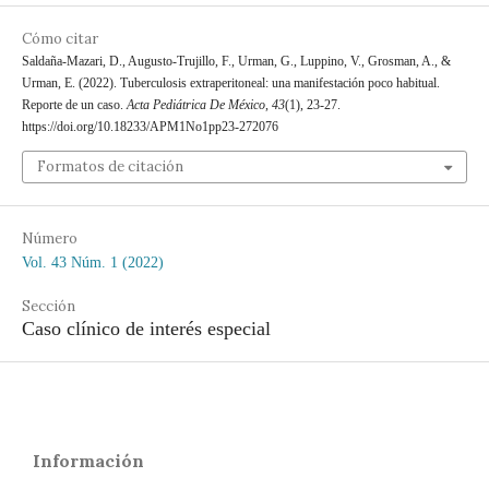
Cómo citar
Saldaña-Mazari, D., Augusto-Trujillo, F., Urman, G., Luppino, V., Grosman, A., &
Urman, E. (2022). Tuberculosis extraperitoneal: una manifestación poco habitual.
Reporte de un caso.
Acta Pediátrica De México
,
43
(1), 23-27.
https://doi.org/10.18233/APM1No1pp23-272076
Formatos de citación
Número
Vol. 43 Núm. 1 (2022)
Sección
Caso clínico de interés especial
Información