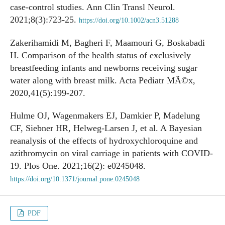
case-control studies. Ann Clin Transl Neurol.
2021;8(3):723-25.
https://doi.org/10.1002/acn3.51288
Zakerihamidi M, Bagheri F, Maamouri G, Boskabadi
H. Comparison of the health status of exclusively
breastfeeding infants and newborns receiving sugar
water along with breast milk. Acta Pediatr MÃ©x,
2020,41(5):199-207.
Hulme OJ, Wagenmakers EJ, Damkier P, Madelung
CF, Siebner HR, Helweg-Larsen J, et al. A Bayesian
reanalysis of the effects of hydroxychloroquine and
azithromycin on viral carriage in patients with COVID-
19. Plos One. 2021;16(2): e0245048.
https://doi.org/10.1371/journal.pone.0245048
PDF