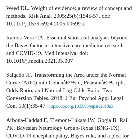
Weed DL. Weight of evidence: a review of concept and
methods. Risk Anal. 2005;25(6):1545-57. doi:
10.1111/j.1539-6924.2005.00699.x
Ramos-Vera CA. Essential statistical analyses beyond
the Bayes factor in intensive care medicine research
and COVID-19. Med Intensiva. doi:
10.1016/j.medin.2021.05.007
Salgado JF. Transforming the Area under the Normal
Curve (AUC) into Cohenâ€™s d, Pearsonâ€™s rpb,
Odds-Ratio, and Natural Log Odds-Ratio: Two
Conversion Tables. 2018. J Eur Psychol Appl Legal
Con, 10(1):35-47.
https://doi.org/10.5093/ejpalc2018a5
Arbona-Haddad E, Tremont-Lukats IW, Gogia B, Rai
PK; Bayesian Neurology Group-Texas (BNG-TX).
COVID-19 encephalopathy, Bayes rule, and a plea for