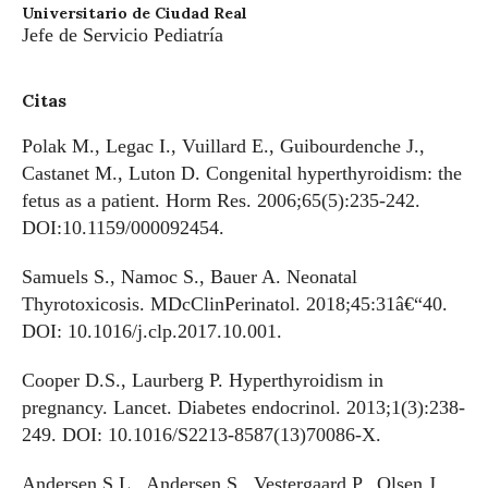
Universitario de Ciudad Real
Jefe de Servicio Pediatría
Citas
Polak M., Legac I., Vuillard E., Guibourdenche J.,
Castanet M., Luton D. Congenital hyperthyroidism: the
fetus as a patient. Horm Res. 2006;65(5):235-242.
DOI:10.1159/000092454.
Samuels S., Namoc S., Bauer A. Neonatal
Thyrotoxicosis. MDcClinPerinatol. 2018;45:31â€“40.
DOI: 10.1016/j.clp.2017.10.001.
Cooper D.S., Laurberg P. Hyperthyroidism in
pregnancy. Lancet. Diabetes endocrinol. 2013;1(3):238-
249. DOI: 10.1016/S2213-8587(13)70086-X.
Andersen S.L., Andersen S., Vestergaard P., Olsen J.