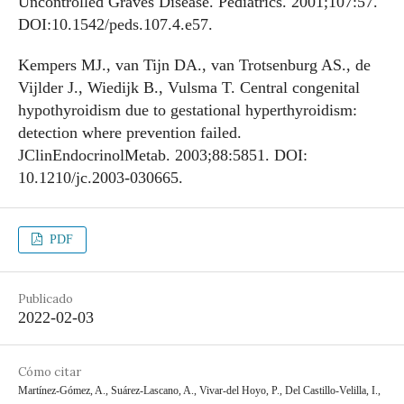
Uncontrolled Graves Disease. Pediatrics. 2001;107:57.
DOI:10.1542/peds.107.4.e57.
Kempers MJ., van Tijn DA., van Trotsenburg AS., de
Vijlder J., Wiedijk B., Vulsma T. Central congenital
hypothyroidism due to gestational hyperthyroidism:
detection where prevention failed.
JClinEndocrinolMetab. 2003;88:5851. DOI:
10.1210/jc.2003-030665.
PDF
Publicado
2022-02-03
Cómo citar
Martínez-Gómez, A., Suárez-Lascano, A., Vivar-del Hoyo, P., Del Castillo-Velilla, I.,