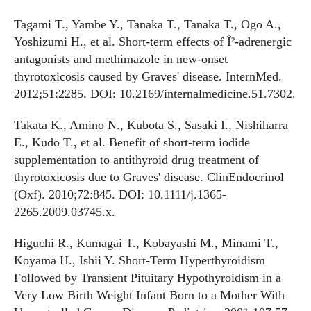
Tagami T., Yambe Y., Tanaka T., Tanaka T., Ogo A.,
Yoshizumi H., et al. Short-term effects of Î²-adrenergic
antagonists and methimazole in new-onset
thyrotoxicosis caused by Graves' disease. InternMed.
2012;51:2285. DOI: 10.2169/internalmedicine.51.7302.
Takata K., Amino N., Kubota S., Sasaki I., Nishiharra
E., Kudo T., et al. Benefit of short-term iodide
supplementation to antithyroid drug treatment of
thyrotoxicosis due to Graves' disease. ClinEndocrinol
(Oxf). 2010;72:845. DOI: 10.1111/j.1365-
2265.2009.03745.x.
Higuchi R., Kumagai T., Kobayashi M., Minami T.,
Koyama H., Ishii Y. Short-Term Hyperthyroidism
Followed by Transient Pituitary Hypothyroidism in a
Very Low Birth Weight Infant Born to a Mother With