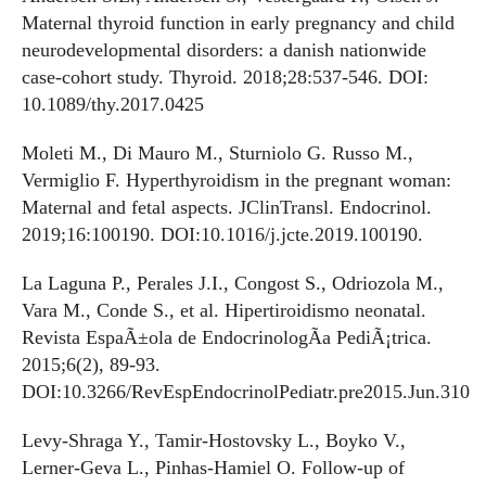
Maternal thyroid function in early pregnancy and child
neurodevelopmental disorders: a danish nationwide
case-cohort study. Thyroid. 2018;28:537-546. DOI:
10.1089/thy.2017.0425
Moleti M., Di Mauro M., Sturniolo G. Russo M.,
Vermiglio F. Hyperthyroidism in the pregnant woman:
Maternal and fetal aspects. JClinTransl. Endocrinol.
2019;16:100190. DOI:10.1016/j.jcte.2019.100190.
La Laguna P., Perales J.I., Congost S., Odriozola M.,
Vara M., Conde S., et al. Hipertiroidismo neonatal.
Revista EspaÃ±ola de EndocrinologÃ­a PediÃ¡trica.
2015;6(2), 89-93.
DOI:10.3266/RevEspEndocrinolPediatr.pre2015.Jun.310
Levy-Shraga Y., Tamir-Hostovsky L., Boyko V.,
Lerner-Geva L., Pinhas-Hamiel O. Follow-up of