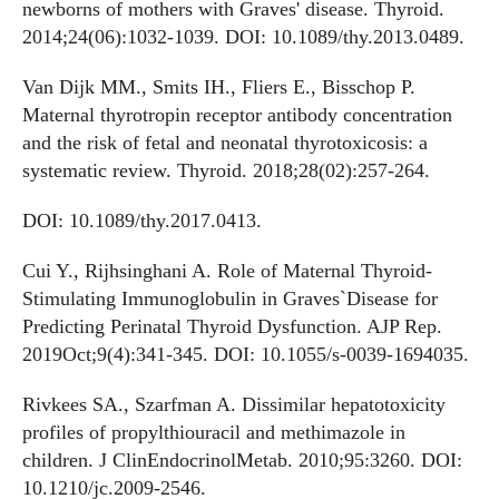
newborns of mothers with Graves' disease. Thyroid.
2014;24(06):1032-1039. DOI: 10.1089/thy.2013.0489.
Van Dijk MM., Smits IH., Fliers E., Bisschop P.
Maternal thyrotropin receptor antibody concentration
and the risk of fetal and neonatal thyrotoxicosis: a
systematic review. Thyroid. 2018;28(02):257-264.
DOI: 10.1089/thy.2017.0413.
Cui Y., Rijhsinghani A. Role of Maternal Thyroid-
Stimulating Immunoglobulin in Graves`Disease for
Predicting Perinatal Thyroid Dysfunction. AJP Rep.
2019Oct;9(4):341-345. DOI: 10.1055/s-0039-1694035.
Rivkees SA., Szarfman A. Dissimilar hepatotoxicity
profiles of propylthiouracil and methimazole in
children. J ClinEndocrinolMetab. 2010;95:3260. DOI:
10.1210/jc.2009-2546.