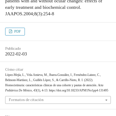
patients with and without ocular changes: effects of
early treatment and biochemical control.
JAAPOS.2004;8(3):254-8
PDF
Publicado
2022-02-03
Cómo citar
López-Mejía, L., Vela-Amieva, M., Ibarra-González, I., Fernéndez-Lainez, C.,
Belmont-Martínez, L., Guillén López, S., & Carrillo-Nieto, R. I. (2022).
Homocistinuria: características clínicas de una cohorte y pautas de atención.
Acta
Pediátrica De México
,
43
(1), 4-13. https://doi.org/10.18233/APM1No1pp4-131495
Formatos de citación