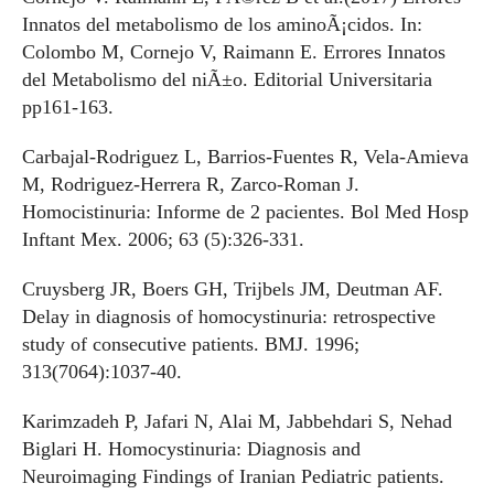
Innatos del metabolismo de los aminoÃ¡cidos. In:
Colombo M, Cornejo V, Raimann E. Errores Innatos
del Metabolismo del niÃ±o. Editorial Universitaria
pp161-163.
Carbajal-Rodriguez L, Barrios-Fuentes R, Vela-Amieva
M, Rodriguez-Herrera R, Zarco-Roman J.
Homocistinuria: Informe de 2 pacientes. Bol Med Hosp
Inftant Mex. 2006; 63 (5):326-331.
Cruysberg JR, Boers GH, Trijbels JM, Deutman AF.
Delay in diagnosis of homocystinuria: retrospective
study of consecutive patients. BMJ. 1996;
313(7064):1037-40.
Karimzadeh P, Jafari N, Alai M, Jabbehdari S, Nehad
Biglari H. Homocystinuria: Diagnosis and
Neuroimaging Findings of Iranian Pediatric patients.