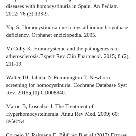
diseases with homocystinuria in Spain. An Pediatr.
2012; 76 (3):133-9.
Yap S. Homocystinuria due to cystathionine b-synthase
deficiency. Orphanet enciclopedia. 2005.
McCully K. Homocysteine and the pathogenesis of
atherosclerosis.Expert Rev Clin Pharmacol. 2015; 8 (2):
211-19.
Walter JH, Jahnke N Remmington T. Newborn
screening for homocystinuria. Cochrane Database Syst
Rev. 2015;(10):CD008840.
Maron B, Loscalzo J. The Treatment of
Hyperhomocysteinemia. Annu Rev Med. 2009; 60:
39â€“54.
Cornejo V. Raimann E, PÃ©rez B et al.(2017) Errores