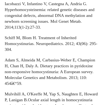
Iacobazzi V, Infantino V, Castegna A, Andria G.
Hyperhomocysteinemia: related genetic diseases and
congenital defects, abnormal DNA methylation and
newborn screening issues. Mol Genet Metab.
2014;113(1-2):27-33.
Schiff M, Blom H. Treatment of Inherited
Homocystinurias. Neuropediatrics. 2012; 43(06): 295-
304.
Adam S, Almeida M, Carbasius-Weber E, Champion
H, Chan H, Daly A. Dietary practices in pyridoxine
non-responsive homocystinuria: A European survey.
Molecular Genetics and Metabolism. 2013; 110:
454â€“59.
Mulvihill A, O'Keeffe M, Yap S, Naughten E, Howard
P, Lanigan B.Ocular axial length in homocystinuria