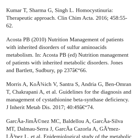
Kumar T, Sharma G, Singh L. Homocystinuria:
Therapeutic approach. Clin Chim Acta. 2016; 458:55-
62.
Acosta PB (2010) Nutrition Management of patients
with inherited disorders of sulfur aminoacids
metabolism. In: Acosta PB (ed) Nutrition management
of patients with inherited metabolic disorders. Jones
and Bartlett, Sudbury, pp 237â€“66.
Morris A, KoÅ¾ich V, Santra S, Andria G, Ben-Omran
T, Chakrapani A, et al. Guidelines for the diagnosis and
management of cystathionine beta-synthase deficiency.
J Inherit Metab Dis. 2017; 40:49â€“74.
GarcÃ­a-JimÃ©nez MC, Baldellou A, GarcÃ­a-Silva
MT, Dalmau-Serra J, GarcÃ­a Cazorla A, GÃ³mez-
LÃ³pez L, et al. Epidemiological study of the metabolic