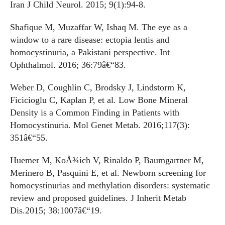
Iran J Child Neurol. 2015; 9(1):94-8.
Shafique M, Muzaffar W, Ishaq M. The eye as a
window to a rare disease: ectopia lentis and
homocystinuria, a Pakistani perspective. Int
Ophthalmol. 2016; 36:79â€“83.
Weber D, Coughlin C, Brodsky J, Lindstorm K,
Ficicioglu C, Kaplan P, et al. Low Bone Mineral
Density is a Common Finding in Patients with
Homocystinuria. Mol Genet Metab. 2016;117(3):
351â€“55.
Huemer M, KoÅ¾ich V, Rinaldo P, Baumgartner M,
Merinero B, Pasquini E, et al. Newborn screening for
homocystinurias and methylation disorders: systematic
review and proposed guidelines. J Inherit Metab
Dis.2015; 38:1007â€“19.