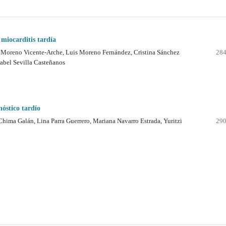
 miocarditis tardía
 Moreno Vicente-Arche, Luis Moreno Fernández, Cristina Sánchez
284
abel Sevilla Casteñanos
nóstico tardío
hima Galán, Lina Parra Guerrero, Mariana Navarro Estrada, Yuritzi
290