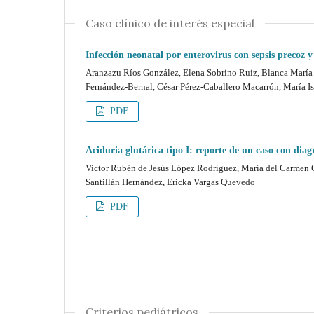
Caso clínico de interés especial
Infección neonatal por enterovirus con sepsis precoz y
Aranzazu Ríos González, Elena Sobrino Ruiz, Blanca María
Fernández-Bernal, César Pérez-Caballero Macarrón, María Is
PDF
Aciduria glutárica tipo I: reporte de un caso con diag
Victor Rubén de Jesús López Rodríguez, María del Carmen C
Santillán Hernández, Ericka Vargas Quevedo
PDF
Criterios pediátricos