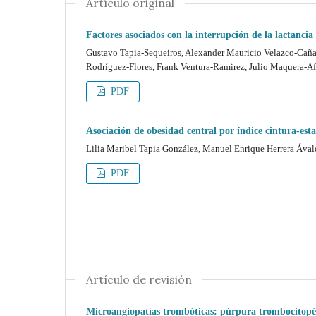
Artículo original
Factores asociados con la interrupción de la lactanci
Gustavo Tapia-Sequeiros, Alexander Mauricio Velazco-Caña
Rodríguez-Flores, Frank Ventura-Ramirez, Julio Maquera-A
PDF
Asociación de obesidad central por índice cintura-estat
Lilia Maribel Tapia González, Manuel Enrique Herrera Ával
PDF
Artículo de revisión
Microangiopatías trombóticas: púrpura trombocitopén