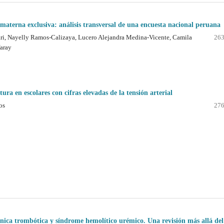
a materna exclusiva: análisis transversal de una encuesta nacional peruana
ri, Nayelly Ramos-Calizaya, Lucero Alejandra Medina-Vicente, Camila
263
faray
ura en escolares con cifras elevadas de la tensión arterial
os
276
ica trombótica y síndrome hemolítico urémico. Una revisión más allá del