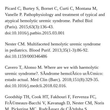
Picard C, Burtey S, Bornet C, Curti C, Montana M,
Vanelle P. Pathophysiology and treatment of typical and
atypical hemolytic uremic syndrome. Pathol Biol
(Paris). 2015;63(3):136-43.
doi:10.1016/j.patbio.2015.03.001
Nester CM. Multifaceted hemolytic uremic syndrome
in pediatrics. Blood Purif. 2013;35(1-3):86-92.
doi:10.1159/000346486
Cavero T, Alonso M. Where are we with haemolytic
uremic syndrome?. SÃ­ndrome hemolÃ­tico urÃ©mico:
estado actual. Med Clin (Barc). 2018;151(8):329-35.
doi:10.1016/j.medcli.2018.02.016.
Goodship TH, Cook HT, Fakhouri F, Fervenza FC,
FrÃ©meaux-Bacchi V, Kavanagh D, Nester CM, Noris
M, Pickering MC, RodrÃ­guez de CÃ³rdoba S,