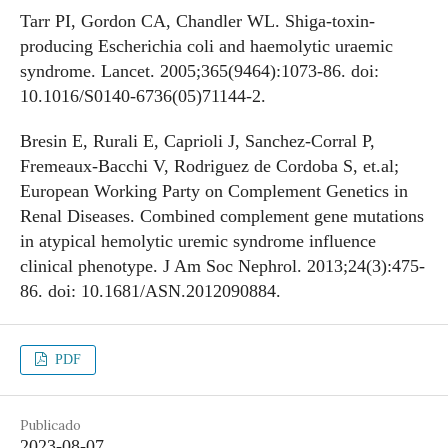
Tarr PI, Gordon CA, Chandler WL. Shiga-toxin-
producing Escherichia coli and haemolytic uraemic
syndrome. Lancet. 2005;365(9464):1073-86. doi:
10.1016/S0140-6736(05)71144-2.
Bresin E, Rurali E, Caprioli J, Sanchez-Corral P,
Fremeaux-Bacchi V, Rodriguez de Cordoba S, et.al;
European Working Party on Complement Genetics in
Renal Diseases. Combined complement gene mutations
in atypical hemolytic uremic syndrome influence
clinical phenotype. J Am Soc Nephrol. 2013;24(3):475-
86. doi: 10.1681/ASN.2012090884.
PDF
Publicado
2023-08-07