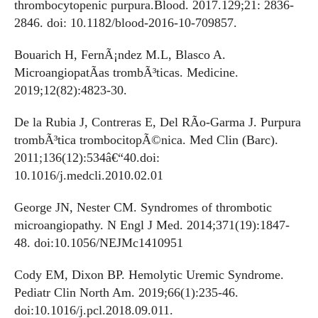
thrombocytopenic purpura.Blood. 2017.129;21: 2836-
2846. doi: 10.1182/blood-2016-10-709857.
Bouarich H, FernÃ¡ndez M.L, Blasco A.
MicroangiopatÃ­as trombÃ³ticas. Medicine.
2019;12(82):4823-30.
De la Rubia J, Contreras E, Del RÃ­o-Garma J. Purpura
trombÃ³tica trombocitopÃ©nica. Med Clin (Barc).
2011;136(12):534â€“40.doi:
10.1016/j.medcli.2010.02.01
George JN, Nester CM. Syndromes of thrombotic
microangiopathy. N Engl J Med. 2014;371(19):1847-
48. doi:10.1056/NEJMc1410951
Cody EM, Dixon BP. Hemolytic Uremic Syndrome.
Pediatr Clin North Am. 2019;66(1):235-46.
doi:10.1016/j.pcl.2018.09.011.