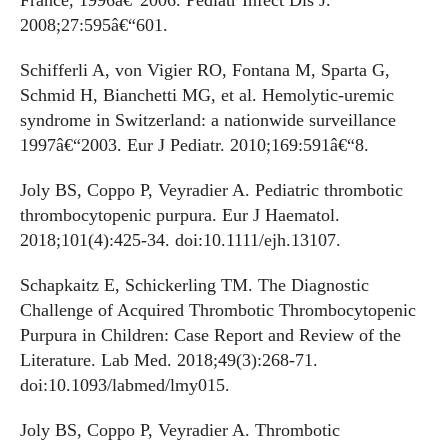
France, 1996â€“2006. Pediatr Infect Dis J.
2008;27:595â€“601.
Schifferli A, von Vigier RO, Fontana M, Sparta G,
Schmid H, Bianchetti MG, et al. Hemolytic-uremic
syndrome in Switzerland: a nationwide surveillance
1997â€“2003. Eur J Pediatr. 2010;169:591â€“8.
Joly BS, Coppo P, Veyradier A. Pediatric thrombotic
thrombocytopenic purpura. Eur J Haematol.
2018;101(4):425-34. doi:10.1111/ejh.13107.
Schapkaitz E, Schickerling TM. The Diagnostic
Challenge of Acquired Thrombotic Thrombocytopenic
Purpura in Children: Case Report and Review of the
Literature. Lab Med. 2018;49(3):268-71.
doi:10.1093/labmed/lmy015.
Joly BS, Coppo P, Veyradier A. Thrombotic