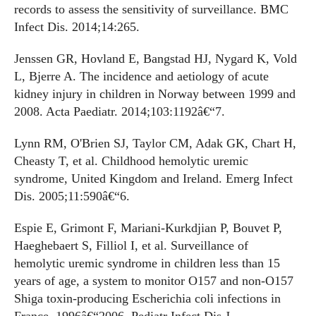
records to assess the sensitivity of surveillance. BMC
Infect Dis. 2014;14:265.
Jenssen GR, Hovland E, Bangstad HJ, Nygard K, Vold
L, Bjerre A. The incidence and aetiology of acute
kidney injury in children in Norway between 1999 and
2008. Acta Paediatr. 2014;103:1192â€“7.
Lynn RM, O'Brien SJ, Taylor CM, Adak GK, Chart H,
Cheasty T, et al. Childhood hemolytic uremic
syndrome, United Kingdom and Ireland. Emerg Infect
Dis. 2005;11:590â€“6.
Espie E, Grimont F, Mariani-Kurkdjian P, Bouvet P,
Haeghebaert S, Filliol I, et al. Surveillance of
hemolytic uremic syndrome in children less than 15
years of age, a system to monitor O157 and non-O157
Shiga toxin-producing Escherichia coli infections in