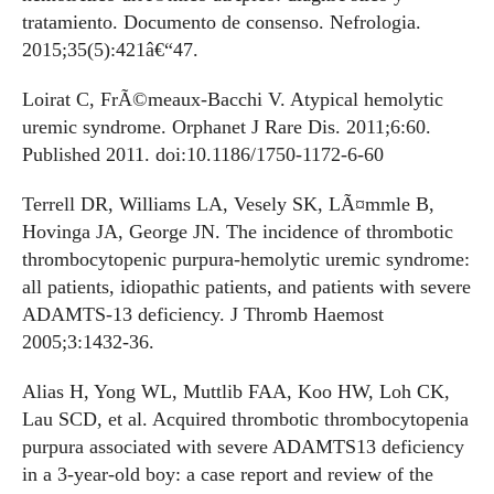
tratamiento. Documento de consenso. Nefrologia.
2015;35(5):421â€“47.
Loirat C, FrÃ©meaux-Bacchi V. Atypical hemolytic
uremic syndrome. Orphanet J Rare Dis. 2011;6:60.
Published 2011. doi:10.1186/1750-1172-6-60
Terrell DR, Williams LA, Vesely SK, LÃ¤mmle B,
Hovinga JA, George JN. The incidence of thrombotic
thrombocytopenic purpura-hemolytic uremic syndrome:
all patients, idiopathic patients, and patients with severe
ADAMTS-13 deficiency. J Thromb Haemost
2005;3:1432-36.
Alias H, Yong WL, Muttlib FAA, Koo HW, Loh CK,
Lau SCD, et al. Acquired thrombotic thrombocytopenia
purpura associated with severe ADAMTS13 deficiency
in a 3-year-old boy: a case report and review of the