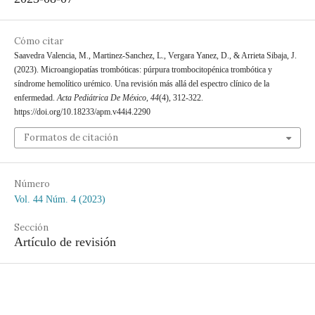
Cómo citar
Saavedra Valencia, M., Martinez-Sanchez, L., Vergara Yanez, D., & Arrieta Sibaja, J.
(2023). Microangiopatías trombóticas: púrpura trombocitopénica trombótica y
síndrome hemolítico urémico. Una revisión más allá del espectro clínico de la
enfermedad.
Acta Pediátrica De México
,
44
(4), 312-322.
https://doi.org/10.18233/apm.v44i4.2290
Formatos de citación
Número
Vol. 44 Núm. 4 (2023)
Sección
Artículo de revisión