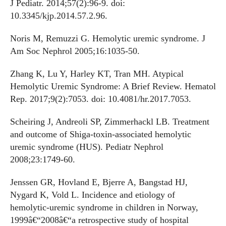
J Pediatr. 2014;57(2):96-9. doi:
10.3345/kjp.2014.57.2.96.
Noris M, Remuzzi G. Hemolytic uremic syndrome. J
Am Soc Nephrol 2005;16:1035-50.
Zhang K, Lu Y, Harley KT, Tran MH. Atypical
Hemolytic Uremic Syndrome: A Brief Review. Hematol
Rep. 2017;9(2):7053. doi: 10.4081/hr.2017.7053.
Scheiring J, Andreoli SP, Zimmerhackl LB. Treatment
and outcome of Shiga-toxin-associated hemolytic
uremic syndrome (HUS). Pediatr Nephrol
2008;23:1749-60.
Jenssen GR, Hovland E, Bjerre A, Bangstad HJ,
Nygard K, Vold L. Incidence and etiology of
hemolytic-uremic syndrome in children in Norway,
1999â€“2008â€“a retrospective study of hospital