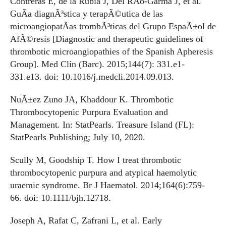
Contreras E, de la Rubia J, Del RÃ­o-Garma J, et al.
GuÃ­a diagnÃ³stica y terapÃ©utica de las
microangiopatÃ­as trombÃ³ticas del Grupo EspaÃ±ol de
AfÃ©resis [Diagnostic and therapeutic guidelines of
thrombotic microangiopathies of the Spanish Apheresis
Group]. Med Clin (Barc). 2015;144(7): 331.e1-
331.e13. doi: 10.1016/j.medcli.2014.09.013.
NuÃ±ez Zuno JA, Khaddour K. Thrombotic
Thrombocytopenic Purpura Evaluation and
Management. In: StatPearls. Treasure Island (FL):
StatPearls Publishing; July 10, 2020.
Scully M, Goodship T. How I treat thrombotic
thrombocytopenic purpura and atypical haemolytic
uraemic syndrome. Br J Haematol. 2014;164(6):759-
66. doi: 10.1111/bjh.12718.
Joseph A, Rafat C, Zafrani L, et al. Early