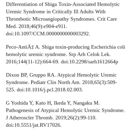
Differentiation of Shiga Toxin-Associated Hemolytic
Uremic Syndrome in Critically Ill Adults With
Thrombotic Microangiopathy Syndromes. Crit Care
Med. 2018;46(9):e904-e911.
doi:10.1097/CCM.0000000000003292.
Peco-AntiÄ‡ A. Shiga toxin-producing Escherichia coli
hemolytic uremic syndrome. Srp Arh Celok Lek.
2016;144(11-12):664-69. doi:10.2298/sarh1612664p
Dixon BP, Gruppo RA. Atypical Hemolytic Uremic
Syndrome. Pediatr Clin North Am. 2018;65(3):509-
525. doi:10.1016/j.pcl.2018.02.003.
G Yoshida Y, Kato H, Ikeda Y, Nangaku M.
Pathogenesis of Atypical Hemolytic Uremic Syndrome.
J Atheroscler Thromb. 2019;26(2):99-110.
doi:10.5551/jat.RV17026.