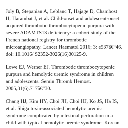
Joly B, Stepanian A, Leblanc T, Hajage D, Chambost
H, Harambat J, et al. Child-onset and adolescent-onset
acquired thrombotic thrombocytopenic purpura with
severe ADAMTS13 deficiency: a cohort study of the
French national registry for thrombotic
microangiopathy. Lancet Haematol 2016; 3: e537â€“46.
doi: 10.1016/ S2352-3026(16)30125-9.
Lowe EJ, Werner EJ. Thrombotic thrombocytopenic
purpura and hemolytic uremic syndrome in children
and adolescents. Semin Thromb Hemost.
2005;31(6):717â€“30.
Chang HJ, Kim HY, Choi JH, Choi HJ, Ko JS, Ha IS,
et al. Shiga toxin-associated hemolytic uremic
syndrome complicated by intestinal perforation in a
child with typical hemolytic uremic syndrome. Korean