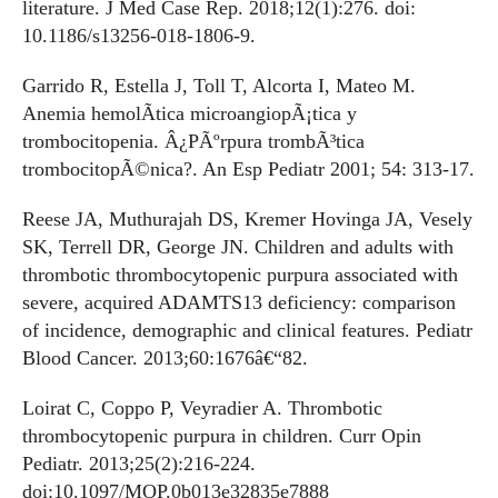
literature. J Med Case Rep. 2018;12(1):276. doi:
10.1186/s13256-018-1806-9.
Garrido R, Estella J, Toll T, Alcorta I, Mateo M.
Anemia hemolÃ­tica microangiopÃ¡tica y
trombocitopenia. Â¿PÃºrpura trombÃ³tica
trombocitopÃ©nica?. An Esp Pediatr 2001; 54: 313-17.
Reese JA, Muthurajah DS, Kremer Hovinga JA, Vesely
SK, Terrell DR, George JN. Children and adults with
thrombotic thrombocytopenic purpura associated with
severe, acquired ADAMTS13 deficiency: comparison
of incidence, demographic and clinical features. Pediatr
Blood Cancer. 2013;60:1676â€“82.
Loirat C, Coppo P, Veyradier A. Thrombotic
thrombocytopenic purpura in children. Curr Opin
Pediatr. 2013;25(2):216-224.
doi:10.1097/MOP.0b013e32835e7888