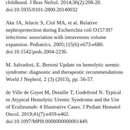
childhood. J Bras Nefrol. 2014;36(2):208-20.
doi:10.5935/0101-2800.20140032
Ake JA, Jelacic S, Ciol MA, et al. Relative
nephroprotection during Escherichia coli O157:H7
infections: association with intravenous volume
expansion. Pediatrics. 2005;115(6):e673-e680.
doi:10.1542/peds.2004-2236.
M. Salvadori, E. Bertoni Update on hemolytic uremic
syndrome: diagnostic and therapeutic recommendations
World J Nephrol, 2 (3) (2013), pp. 56-57.
de Ville de Goyet M, Detaille T, Godefroid N. Typical
or Atypical Hemolytic Uremic Syndrome and the Use
of Eculizumab: 4 Illustrative Cases. J Pediatr Hematol
Oncol. 2019;41(7):e459-e462.
doi:10.1097/MPH.0000000000001449.