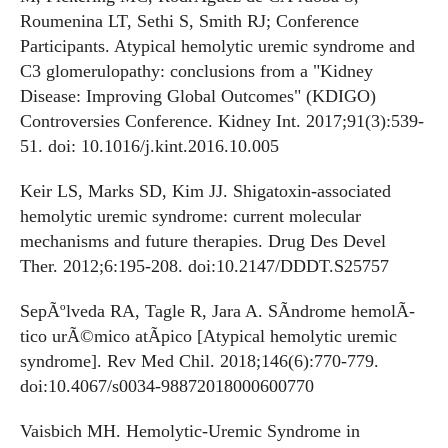
Roumenina LT, Sethi S, Smith RJ; Conference
Participants. Atypical hemolytic uremic syndrome and
C3 glomerulopathy: conclusions from a "Kidney
Disease: Improving Global Outcomes" (KDIGO)
Controversies Conference. Kidney Int. 2017;91(3):539-
51. doi: 10.1016/j.kint.2016.10.005
Keir LS, Marks SD, Kim JJ. Shigatoxin-associated
hemolytic uremic syndrome: current molecular
mechanisms and future therapies. Drug Des Devel
Ther. 2012;6:195-208. doi:10.2147/DDDT.S25757
SepÃºlveda RA, Tagle R, Jara A. SÃ­ndrome hemolÃ­
tico urÃ©mico atÃ­pico [Atypical hemolytic uremic
syndrome]. Rev Med Chil. 2018;146(6):770-779.
doi:10.4067/s0034-98872018000600770
Vaisbich MH. Hemolytic-Uremic Syndrome in