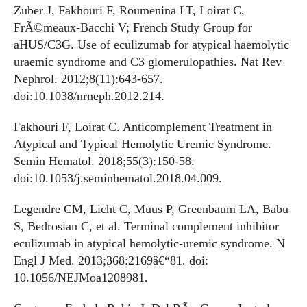
Zuber J, Fakhouri F, Roumenina LT, Loirat C,
FrÃ©meaux-Bacchi V; French Study Group for
aHUS/C3G. Use of eculizumab for atypical haemolytic
uraemic syndrome and C3 glomerulopathies. Nat Rev
Nephrol. 2012;8(11):643-657.
doi:10.1038/nrneph.2012.214.
Fakhouri F, Loirat C. Anticomplement Treatment in
Atypical and Typical Hemolytic Uremic Syndrome.
Semin Hematol. 2018;55(3):150-58.
doi:10.1053/j.seminhematol.2018.04.009.
Legendre CM, Licht C, Muus P, Greenbaum LA, Babu
S, Bedrosian C, et al. Terminal complement inhibitor
eculizumab in atypical hemolytic-uremic syndrome. N
Engl J Med. 2013;368:2169â€“81. doi:
10.1056/NEJMoa1208981.