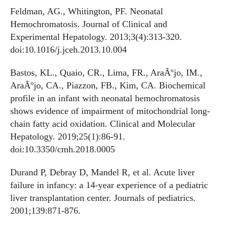
Feldman, AG., Whitington, PF. Neonatal
Hemochromatosis. Journal of Clinical and
Experimental Hepatology. 2013;3(4):313-320.
doi:10.1016/j.jceh.2013.10.004
Bastos, KL., Quaio, CR., Lima, FR., AraÃºjo, IM.,
AraÃºjo, CA., Piazzon, FB., Kim, CA. Biochemical
profile in an infant with neonatal hemochromatosis
shows evidence of impairment of mitochondrial long-
chain fatty acid oxidation. Clinical and Molecular
Hepatology. 2019;25(1):86-91.
doi:10.3350/cmh.2018.0005
Durand P, Debray D, Mandel R, et al. Acute liver
failure in infancy: a 14-year experience of a pediatric
liver transplantation center. Journals of pediatrics.
2001;139:871-876.