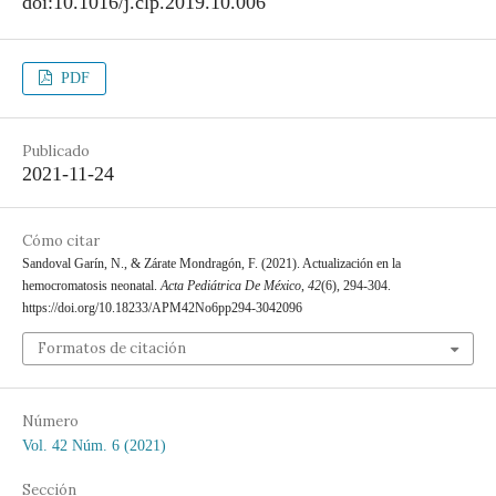
doi:10.1016/j.clp.2019.10.006
PDF
Publicado
2021-11-24
Cómo citar
Sandoval Garín, N., & Zárate Mondragón, F. (2021). Actualización en la
hemocromatosis neonatal.
Acta Pediátrica De México
,
42
(6), 294-304.
https://doi.org/10.18233/APM42No6pp294-3042096
Formatos de citación
Número
Vol. 42 Núm. 6 (2021)
Sección