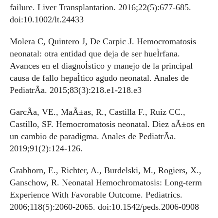
failure. Liver Transplantation. 2016;22(5):677-685.
doi:10.1002/lt.24433
Molera C, Quintero J, De Carpic J. Hemocromatosis
neonatal: otra entidad que deja de ser hueÌrfana.
Avances en el diagnoÌstico y manejo de la principal
causa de fallo hepaÌtico agudo neonatal. Anales de
PediatrÃ­a. 2015;83(3):218.e1-218.e3
GarcÃ­a, VE., MaÃ±as, R., Castilla F., Ruiz CC.,
Castillo, SF. Hemocromatosis neonatal. Diez aÃ±os en
un cambio de paradigma. Anales de PediatrÃ­a.
2019;91(2):124-126.
Grabhorn, E., Richter, A., Burdelski, M., Rogiers, X.,
Ganschow, R. Neonatal Hemochromatosis: Long-term
Experience With Favorable Outcome. Pediatrics.
2006;118(5):2060-2065. doi:10.1542/peds.2006-0908