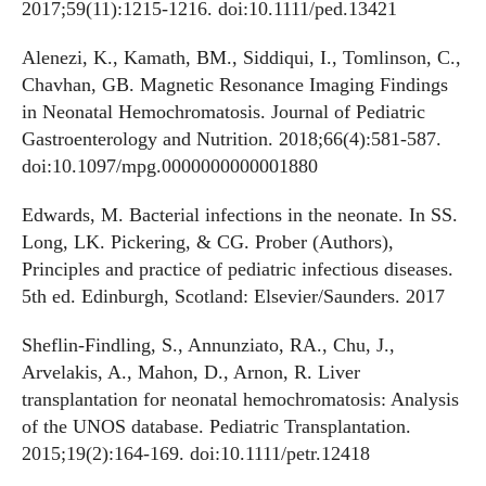
2017;59(11):1215-1216. doi:10.1111/ped.13421
Alenezi, K., Kamath, BM., Siddiqui, I., Tomlinson, C.,
Chavhan, GB. Magnetic Resonance Imaging Findings
in Neonatal Hemochromatosis. Journal of Pediatric
Gastroenterology and Nutrition. 2018;66(4):581-587.
doi:10.1097/mpg.0000000000001880
Edwards, M. Bacterial infections in the neonate. In SS.
Long, LK. Pickering, & CG. Prober (Authors),
Principles and practice of pediatric infectious diseases.
5th ed. Edinburgh, Scotland: Elsevier/Saunders. 2017
Sheflin-Findling, S., Annunziato, RA., Chu, J.,
Arvelakis, A., Mahon, D., Arnon, R. Liver
transplantation for neonatal hemochromatosis: Analysis
of the UNOS database. Pediatric Transplantation.
2015;19(2):164-169. doi:10.1111/petr.12418