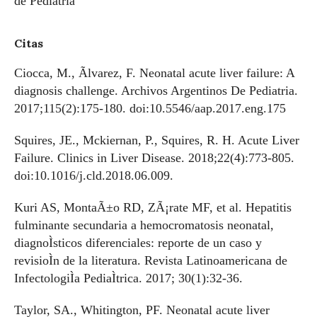
de Pediatría
Citas
Ciocca, M., Ãlvarez, F. Neonatal acute liver failure: A
diagnosis challenge. Archivos Argentinos De Pediatria.
2017;115(2):175-180. doi:10.5546/aap.2017.eng.175
Squires, JE., Mckiernan, P., Squires, R. H. Acute Liver
Failure. Clinics in Liver Disease. 2018;22(4):773-805.
doi:10.1016/j.cld.2018.06.009.
Kuri AS, MontaÃ±o RD, ZÃ¡rate MF, et al. Hepatitis
fulminante secundaria a hemocromatosis neonatal,
diagnoÌsticos diferenciales: reporte de un caso y
revisioÌn de la literatura. Revista Latinoamericana de
InfectologiÌa PediaÌtrica. 2017; 30(1):32-36.
Taylor, SA., Whitington, PF. Neonatal acute liver