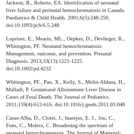
Jackson, R., Roberts, EA. Identification of neonatal
liver failure and perinatal hemochromatosis in Canada.
Paediatrics & Child Health. 2001;6(5):248-250.
doi:10.1093/pch/6.5.248
Lopriore, E., Mearin, ML., Oepkes, D., Devlieger, R.,
Whitington, PF. Neonatal hemochromatosis:
Management, outcome, and prevention. Prenatal
Diagnosis. 2013;33(13):1221-1225.
doi:10.1002/pd.4232
Whitington, PF., Pan, X., Kelly, S., Melin-Aldana, H.,
Malladi, P. Gestational Alloimmune Liver Disease in
Cases of Fetal Death. The Journal of Pediatrics.
2011;159(4):612-616. doi:10.1016/j.jpeds.2011.03.048
Casas-Alba, D., Clotet, J., Inarejos, E. J., Jou, C.,
Fons, C., Molera, C. Broadening the spectrum of
neonatal hemochromatosis. The Journal of Maternal-