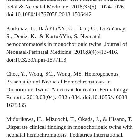
Fetal & Neonatal Medicine. 2018;33(6). 1024-1026.
doi:10.1080/14767058.2018.1506442
Korkmaz, L., BaÅŸtuÄŸ, O., Daar, G., DoÄŸanay,
S., Deniz, K., & KurtoÄŸlu, S. Neonatal
hemochromatosis in monochorionic twins. Journal of
Neonatal-Perinatal Medicine. 2016;8(4):413-416.
doi:10.3233/npm-1577113
Chee, Y., Wong, SC., Wong, MS. Heterogeneous
Presentation of Neonatal Hemochromatosis in
Dichorionic Twins. American Journal of Perinatology
Reports. 2018;08(04):e332-e334. doi:10.1055/s-0038-
1675335
Midorikawa, H., Mizuochi, T., Okada, J., & Hisano, T.
Disparate clinical findings in monochorionic twins with
neonatal hemochromatosis. Pediatrics International.