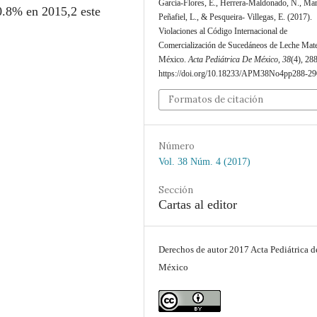
García-Flores, E., Herrera-Maldonado, N., Mar
0.8% en 2015,2 este
Peñafiel, L., & Pesqueira- Villegas, E. (2017).
.
Violaciones al Código Internacional de
Comercialización de Sucedáneos de Leche Mat
México.
Acta Pediátrica De México
,
38
(4), 28
https://doi.org/10.18233/APM38No4pp288-2
Formatos de citación
Número
Vol. 38 Núm. 4 (2017)
Sección
Cartas al editor
Derechos de autor 2017 Acta Pediátrica d
México