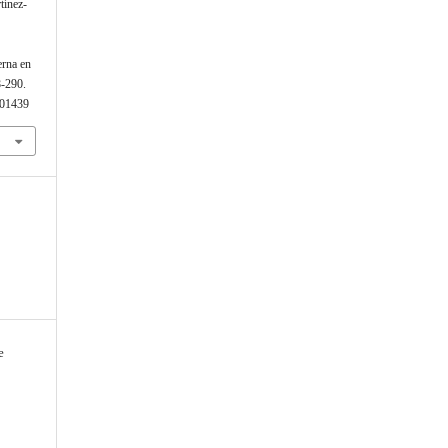
tínez-
erna en
8-290.
901439
e