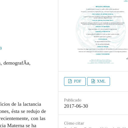
9
n, demografÃ­a,
PDF
XML
Publicado
icios de la lactancia
2017-06-30
ones, ésta se redujo de
ecientemente, con las
Cómo citar
ncia Materna se ha