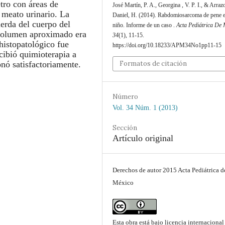
tro con áreas de
José Martín, P. A., Georgina , V. P. I., & Arraz
 meato urinario. La
Daniel, H. (2014). Rabdomiosarcoma de pene 
erda del cuerpo del
niño. Informe de un caso .
Acta Pediátrica De 
 volumen aproximado era
34
(1), 11-15.
histopatológico fue
https://doi.org/10.18233/APM34No1pp11-15
cibió quimioterapia a
Formatos de citación
nó satisfactoriamente.
Número
Vol. 34 Núm. 1 (2013)
Sección
Artículo original
Derechos de autor 2015 Acta Pediátrica d
México
Esta obra está bajo licencia internacional