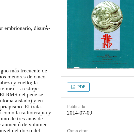
r embrionario, disurÃ­
gno más frecuente de
iños menores de cinco
abeza y cuello; la
PDF
e rara. La estirpe
. El RMS del pene se
ntoma aislado) y en
priapismo. El trata-
Publicado
í como la radioterapia y
2014-07-09
niño de tres años de
ne aumentó de volumen
 nivel del dorso del
Cómo citar