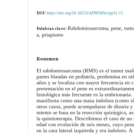
DOI:
https://doi.org/10.18233/APM34No1pp11-15
Rabdomiosarcoma, pene, tumo
Palabras clave:
a, priapismo
Resumen
El rabdomiosarcoma (RMS) es el tumor mali
partes blandas en pediatría, predomina en n
años y se localiza con mayor frecuencia en c
presentación en el pene es extraordinariament
histológica más frecuente es la embrionaria
manifiesta como una masa indolora (como sí
otros casos, puede acompañarse de disuria y 
miento se basa en la resección quirúrgica, as
la quimioterapia. Describimos el caso de un 
edad con evolución de seis meses, cuyo pe
en la cara lateral izquierda y era indoloro. A