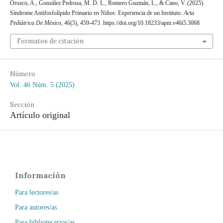
Orozco, A., González Pedroza, M. D. L., Romero Guzmán, L., & Cano, V. (2025).
Síndrome Antifosfolípido Primario en Niños: Experiencia de un Instituto.
Acta
Pediátrica De México
,
46
(5), 459-473. https://doi.org/10.18233/apm.v46i5.3068
Formatos de citación
Número
Vol. 46 Núm. 5 (2025)
Sección
Artículo original
Información
Para lectores/as
Para autores/as
Para bibliotecarios/as