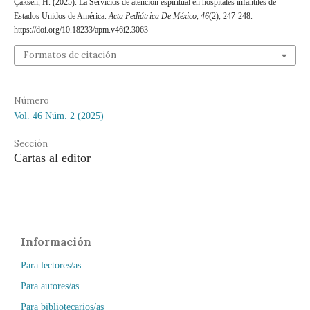
Çaksen, H. (2025). La Servicios de atención espiritual en hospitales infantiles de
Estados Unidos de América.
Acta Pediátrica De México
,
46
(2), 247-248.
https://doi.org/10.18233/apm.v46i2.3063
Formatos de citación
Número
Vol. 46 Núm. 2 (2025)
Sección
Cartas al editor
Información
Para lectores/as
Para autores/as
Para bibliotecarios/as