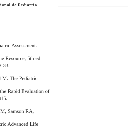
ional de Pediatría
atric Assessment.
e Resource, 5th ed
2-33.
 M. The Pediatric
the Rapid Evaluation of
315.
SM, Samson RA,
atric Advanced Life