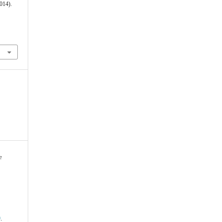
014).
e
0
.