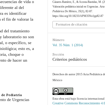
secuencias de vida o
Cázares-Ramírez, E., & Acosta-Bastidas, M. (2
Valoración pediátrica inicial en Urgencias.
Acta
iferente al del
Pediátrica De México
,
35
(1), 82-87.
ra es identificar
https://doi.org/10.18233/APM35No1pp82-87
el fin de valorar la
Formatos de citación
ad del tratamiento
 y laboratorio no son
Número
l, o específico, se
Vol. 35 Núm. 1 (2014)
siológica; esto es, a
toria, choque o
Sección
Criterios pediátricos
ento de hacer un
Derechos de autor 2015 Acta Pediátrica d
México
 de Pediatría
Esta obra está bajo licencia internacional
ento de Urgencias
Creative Commons Reconocimiento 4.