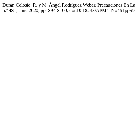
Durán Colosio, P., y M. Ángel Rodríguez Weber. Precauciones En 
n.º 4S1, June 2020, pp. S94-S100, doi:10.18233/APM41No4S1ppS