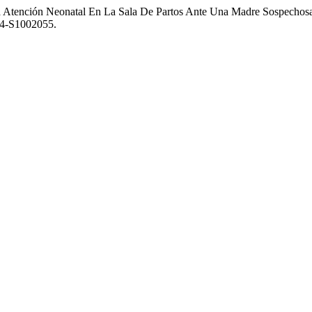
La Atención Neonatal En La Sala De Partos Ante Una Madre Sospecho
94-S1002055.