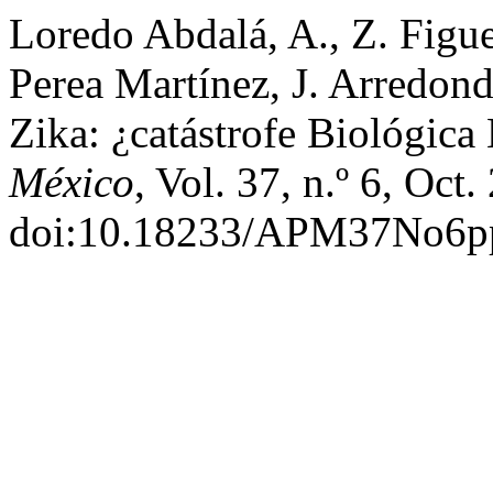
Loredo Abdalá, A., Z. Figuer
Perea Martínez, J. Arredon
Zika: ¿catástrofe Biológic
México
, Vol. 37, n.º 6, Oct
doi:10.18233/APM37No6p