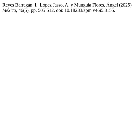
Reyes Barragán, I., López Jasso, A. y Munguía Flores, Ángel (2025) «M
México
, 46(5), pp. 505-512. doi: 10.18233/apm.v46i5.3155.