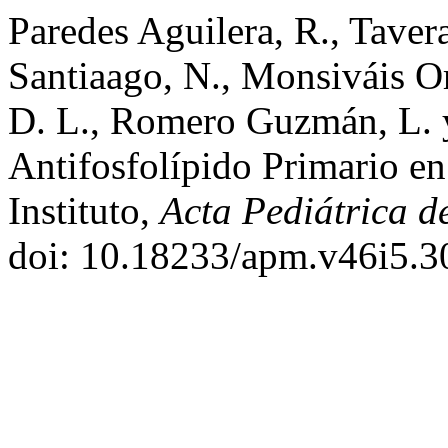
Paredes Aguilera, R., Tave
Santiaago, N., Monsiváis O
D. L., Romero Guzmán, L. 
Antifosfolípido Primario en
Instituto,
Acta Pediátrica d
doi: 10.18233/apm.v46i5.3