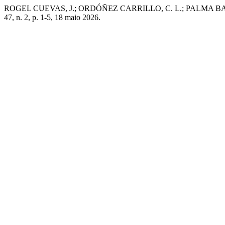
ROGEL CUEVAS, J.; ORDÓÑEZ CARRILLO, C. L.; PALMA BARONA, M. N
47, n. 2, p. 1-5, 18 maio 2026.