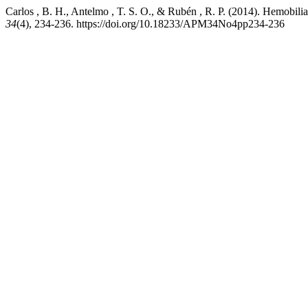
Carlos , B. H., Antelmo , T. S. O., & Rubén , R. P. (2014). Hemobili
34
(4), 234-236. https://doi.org/10.18233/APM34No4pp234-236