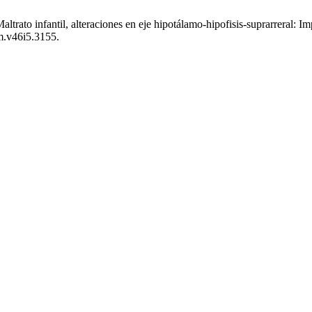
trato infantil, alteraciones en eje hipotálamo-hipofisis-suprarreral: I
pm.v46i5.3155.